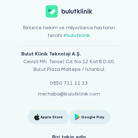
Binlerce hekim ve milyonlarca hastanın
tercihi
#bulutklinik
Bulut Klinik Teknoloji A.Ş.
Cevizli Mh. Tansel Cd. No:12 Kat:8 D:60,
Bulut Plaza Maltepe / İstanbul
0850 711 11 33
merhaba@bulutklinik.com
Apple Store
Google Play
Bizi takip edin