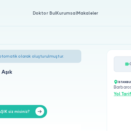
Doktor Bul
Kurumsal
Makaleler
 otomatik olarak oluşturulmuştur.
 Aşık
İSTANBU
Barbaros
Yol Tarif
IK siz misiniz?