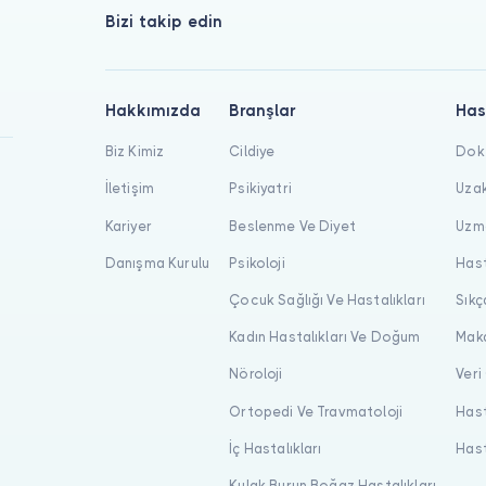
Bizi takip edin
Hakkımızda
Branşlar
Has
Biz Kimiz
Cildiye
Dokt
İletişim
Psikiyatri
Uzak
Kariyer
Beslenme Ve Diyet
Uzma
Danışma Kurulu
Psikoloji
Hast
Çocuk Sağlığı Ve Hastalıkları
Sıkç
Kadın Hastalıkları Ve Doğum
Maka
Nöroloji
Veri
Ortopedi Ve Travmatoloji
Hast
İç Hastalıkları
Hast
Kulak Burun Boğaz Hastalıkları