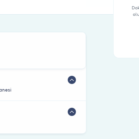
Dok
ol
tanesi