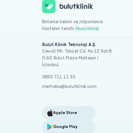
Binlerce hekim ve milyonlarca
hastanın tercihi
#bulutklinik
Bulut Klinik Teknoloji A.Ş.
Cevizli Mh. Tansel Cd. No:12 Kat:8
D:60, Bulut Plaza Maltepe /
İstanbul
0850 711 11 33
merhaba@bulutklinik.com
Apple Store
Google Play