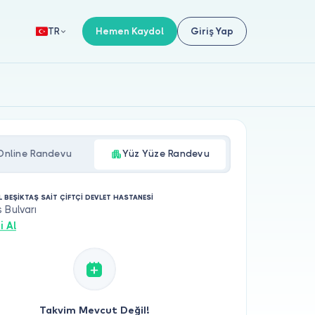
Hemen Kaydol
Giriş Yap
TR
Online Randevu
Yüz Yüze Randevu
L BEŞİKTAŞ SAİT ÇİFTÇİ DEVLET HASTANESİ
 Bulvarı
i Al
Takvim Mevcut Değil!