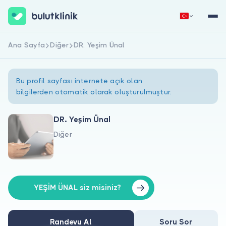
Ana Sayfa
Diğer
DR. Yeşim Ünal
Hemen Kaydol
Giriş Yap
Bu profil sayfası internete açık olan
bilgilerden otomatik olarak oluşturulmuştur.
DR. Yeşim Ünal
Diğer
Hakkımızda
Hastalar için
Doktorlar için
YEŞİM ÜNAL siz misiniz?
Randevu Al
Soru Sor