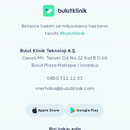
Binlerce hekim ve milyonlarca hastanın
tercihi
#bulutklinik
Bulut Klinik Teknoloji A.Ş.
Cevizli Mh. Tansel Cd. No:12 Kat:8 D:60,
Bulut Plaza Maltepe / İstanbul
0850 711 11 33
merhaba@bulutklinik.com
Apple Store
Google Play
Bizi takip edin