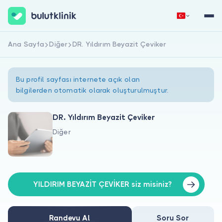
Ana Sayfa
Diğer
DR. Yıldırım Beyazit Çeviker
Hemen Kaydol
Giriş Yap
Bu profil sayfası internete açık olan
bilgilerden otomatik olarak oluşturulmuştur.
DR. Yıldırım Beyazit Çeviker
Diğer
Hakkımızda
Hastalar için
Doktorlar için
YILDIRIM BEYAZİT ÇEVİKER siz misiniz?
Randevu Al
Soru Sor