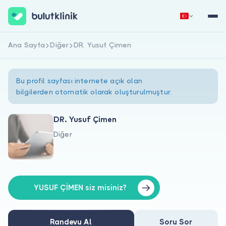
Ana Sayfa
Diğer
DR. Yusuf Çimen
Hemen Kaydol
Giriş Yap
Bu profil sayfası internete açık olan
bilgilerden otomatik olarak oluşturulmuştur.
DR. Yusuf Çimen
Diğer
Hakkımızda
Hastalar için
Doktorlar için
YUSUF ÇİMEN siz misiniz?
Randevu Al
Soru Sor