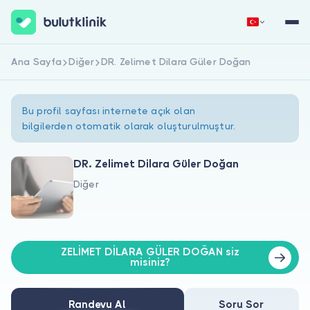
Ana Sayfa
Diğer
DR. Zelimet Dilara Güler Doğan
Hemen Kaydol
Giriş Yap
Bu profil sayfası internete açık olan
bilgilerden otomatik olarak oluşturulmuştur.
DR. Zelimet Dilara Güler Doğan
Diğer
Hakkımızda
Hastalar için
ZELİMET DİLARA GÜLER DOĞAN siz
Doktorlar için
misiniz?
Randevu Al
Soru Sor