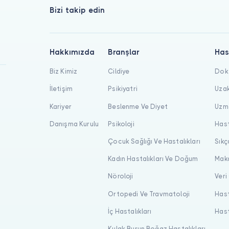
Bizi takip edin
Hakkımızda
Branşlar
Has
Biz Kimiz
Cildiye
Dokt
İletişim
Psikiyatri
Uzak
Kariyer
Beslenme Ve Diyet
Uzma
Danışma Kurulu
Psikoloji
Hast
Çocuk Sağlığı Ve Hastalıkları
Sıkç
Kadın Hastalıkları Ve Doğum
Maka
Nöroloji
Veri
Ortopedi Ve Travmatoloji
Hast
İç Hastalıkları
Hast
Kulak Burun Boğaz Hastalıkları