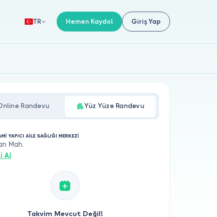
Hemen Kaydol
Giriş Yap
TR
Online Randevu
Yüz Yüze Randevu
Mİ YAPICI AİLE SAĞLIĞI MERKEZİ
an Mah.
i Al
Takvim Mevcut Değil!