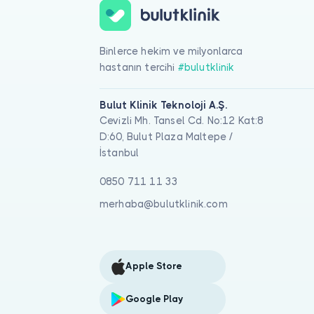
Binlerce hekim ve milyonlarca
hastanın tercihi
#bulutklinik
Bulut Klinik Teknoloji A.Ş.
Cevizli Mh. Tansel Cd. No:12 Kat:8
D:60, Bulut Plaza Maltepe /
İstanbul
0850 711 11 33
merhaba@bulutklinik.com
Apple Store
Google Play