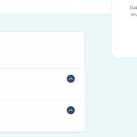
Dok
ol