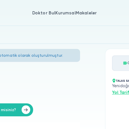
Doktor Bul
Kurumsal
Makaleler
 otomatik olarak oluşturulmuştur.
TALAS SA
Yenidoğ
Yol Tarif
misiniz?