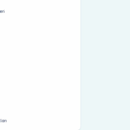
eri
ları