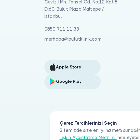
Cevizli Mh. Tansel Cd. No:12 Kat:8
D:60, Bulut Plaza Maltepe /
İstanbul
0850 711 11 33
merhaba@bulutklinik.com
Apple Store
Google Play
Çerez Tercihlerinizi Seçin
Sitemizde size en iyi hizmeti sunabil
İlişkin Aydınlatma Metni'ni
inceleyebil