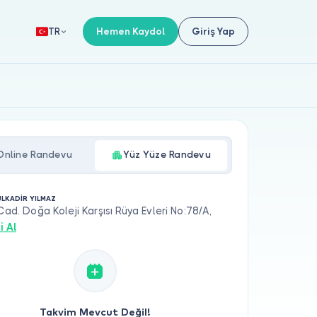
Hemen Kaydol
Giriş Yap
TR
Online Randevu
Yüz Yüze Randevu
ULKADİR YILMAZ
 Cad. Doğa Koleji Karşısı Rüya Evleri No:78/A,
i Al
Takvim Mevcut Değil!