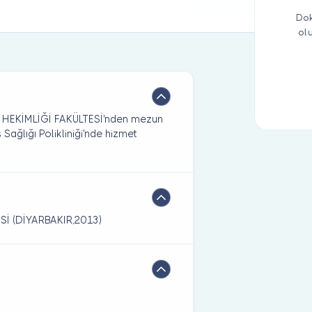
Dok
ol
İŞ HEKİMLİĞİ FAKÜLTESİ'nden mezun
Sağlığı Polikliniği'nde hizmet
Sİ (DİYARBAKIR,2013)