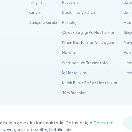
İletişim
Psikiyatri
Uzak
Kariyer
Beslenme Ve Diyet
Uzma
Danışma Kurulu
Psikoloji
Hast
Çocuk Sağlığı Ve Hastalıkları
Sıkç
Kadın Hastalıkları Ve Doğum
Maka
Nöroloji
Veri
Ortopedi Ve Travmatoloji
Hast
İç Hastalıkları
Hast
Kulak Burun Boğaz Hastalıkları
Tüm Branşlar
mek için çerez kullanılmaktadır. Detaylar için
Çerezlere
ir veya çerezleri özelleştirebilirsiniz.