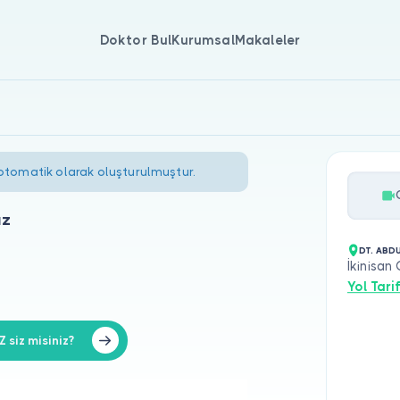
Doktor Bul
Kurumsal
Makaleler
 otomatik olarak oluşturulmuştur.
az
DT. ABD
İkinisan
Yol Tarif
siz misiniz?