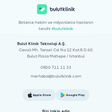
Binlerce hekim ve milyonlarca hastanın
tercihi
#bulutklinik
Bulut Klinik Teknoloji A.Ş.
Cevizli Mh. Tansel Cd. No:12 Kat:8 D:60,
Bulut Plaza Maltepe / İstanbul
0850 711 11 33
merhaba@bulutklinik.com
Apple Store
Google Play
Bizi takip edin