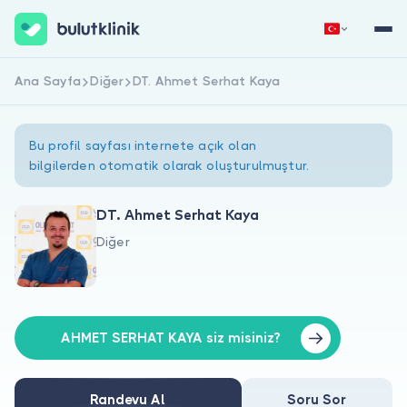
Ana Sayfa
Diğer
DT. Ahmet Serhat Kaya
Hemen Kaydol
Giriş Yap
Bu profil sayfası internete açık olan
bilgilerden otomatik olarak oluşturulmuştur.
DT. Ahmet Serhat Kaya
Diğer
Hakkımızda
Hastalar için
Doktorlar için
AHMET SERHAT KAYA siz misiniz?
Randevu Al
Soru Sor