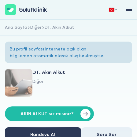
Ana Sayfa
Diğer
DT. Akın Alkut
Hemen Kaydol
Giriş Yap
Bu profil sayfası internete açık olan
bilgilerden otomatik olarak oluşturulmuştur.
DT. Akın Alkut
Diğer
Hakkımızda
Hastalar için
Doktorlar için
AKIN ALKUT siz misiniz?
Randevu Al
Soru Sor