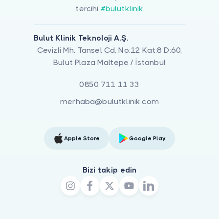
tercihi
#bulutklinik
Bulut Klinik Teknoloji A.Ş.
Cevizli Mh. Tansel Cd. No:12 Kat:8 D:60,
Bulut Plaza Maltepe / İstanbul
0850 711 11 33
merhaba@bulutklinik.com
Apple Store
Google Play
Bizi takip edin