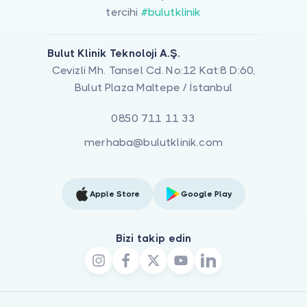
tercihi
#bulutklinik
Bulut Klinik Teknoloji A.Ş.
Cevizli Mh. Tansel Cd. No:12 Kat:8 D:60,
Bulut Plaza Maltepe / İstanbul
0850 711 11 33
merhaba@bulutklinik.com
Apple Store
Google Play
Bizi takip edin