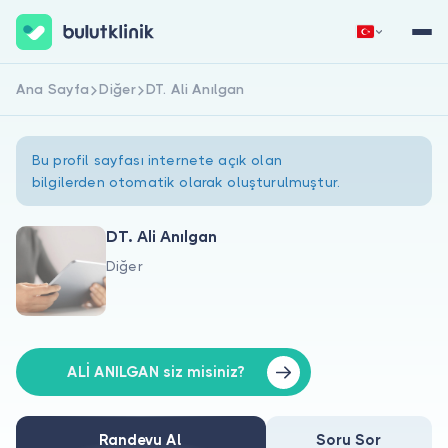
Ana Sayfa
Diğer
DT. Ali Anılgan
Hemen Kaydol
Giriş Yap
Bu profil sayfası internete açık olan
bilgilerden otomatik olarak oluşturulmuştur.
DT. Ali Anılgan
Diğer
Hakkımızda
Hastalar için
Doktorlar için
ALİ ANILGAN siz misiniz?
Randevu Al
Soru Sor