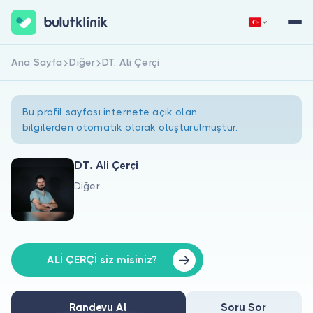
Ana Sayfa
Diğer
DT. Ali Çerçi
Hemen Kaydol
Giriş Yap
Bu profil sayfası internete açık olan
bilgilerden otomatik olarak oluşturulmuştur.
DT. Ali Çerçi
Diğer
Hakkımızda
Hastalar için
Doktorlar için
ALİ ÇERÇİ siz misiniz?
Randevu Al
Soru Sor