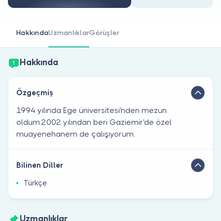
Doktor musunuz?
Hakkında
Uzmanlıklar
Görüşler
Hakkında
Özgeçmiş
1994 yılında Ege üniversitesi'nden mezun
oldum.2002 yılından beri Gaziemir'de özel
muayenehanem de çalışıyorum.
Bilinen Diller
Türkçe
Uzmanlıklar