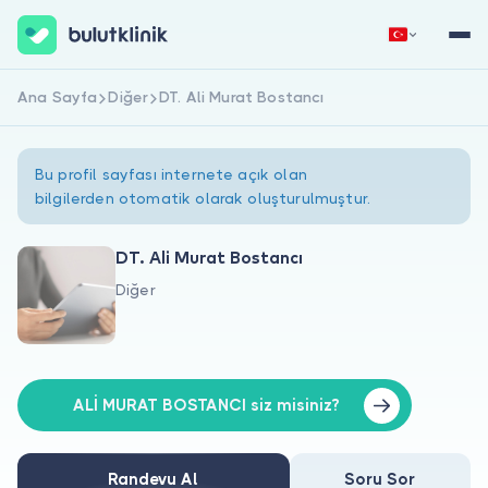
Ana Sayfa
Diğer
DT. Ali Murat Bostancı
Hemen Kaydol
Giriş Yap
Bu profil sayfası internete açık olan
bilgilerden otomatik olarak oluşturulmuştur.
DT. Ali Murat Bostancı
Diğer
Hakkımızda
Hastalar için
Doktorlar için
ALİ MURAT BOSTANCI siz misiniz?
Randevu Al
Soru Sor