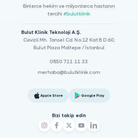
Binlerce hekim ve milyonlarca hastanın
tercihi
#bulutklinik
Bulut Klinik Teknoloji A.Ş.
Cevizli Mh. Tansel Cd. No:12 Kat:8 D:60,
Bulut Plaza Maltepe / İstanbul
0850 711 11 33
merhaba@bulutklinik.com
Apple Store
Google Play
Bizi takip edin