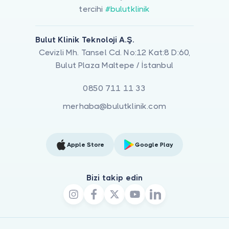
tercihi
#bulutklinik
Bulut Klinik Teknoloji A.Ş.
Cevizli Mh. Tansel Cd. No:12 Kat:8 D:60,
Bulut Plaza Maltepe / İstanbul
0850 711 11 33
merhaba@bulutklinik.com
Apple Store
Google Play
Bizi takip edin