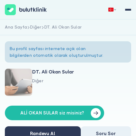
Ana Sayfa
Diğer
DT. Ali Okan Sular
Hemen Kaydol
Giriş Yap
Bu profil sayfası internete açık olan
bilgilerden otomatik olarak oluşturulmuştur.
DT. Ali Okan Sular
Diğer
Hakkımızda
Hastalar için
Doktorlar için
ALİ OKAN SULAR siz misiniz?
Randevu Al
Soru Sor