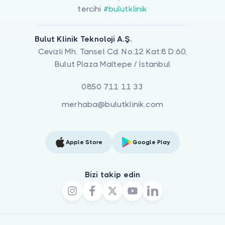
tercihi
#bulutklinik
Bulut Klinik Teknoloji A.Ş.
Cevizli Mh. Tansel Cd. No:12 Kat:8 D:60,
Bulut Plaza Maltepe / İstanbul
0850 711 11 33
merhaba@bulutklinik.com
Apple Store
Google Play
Bizi takip edin