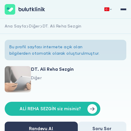
Ana Sayfa
Diğer
DT. Ali Reha Sezgin
Hemen Kaydol
Giriş Yap
Bu profil sayfası internete açık olan
bilgilerden otomatik olarak oluşturulmuştur.
DT. Ali Reha Sezgin
Diğer
Hakkımızda
Hastalar için
Doktorlar için
ALİ REHA SEZGİN siz misiniz?
Randevu Al
Soru Sor