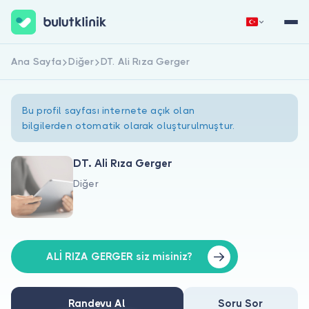
Ana Sayfa
Diğer
DT. Ali Rıza Gerger
Hemen Kaydol
Giriş Yap
Bu profil sayfası internete açık olan
bilgilerden otomatik olarak oluşturulmuştur.
DT. Ali Rıza Gerger
Diğer
Hakkımızda
Hastalar için
Doktorlar için
ALİ RIZA GERGER siz misiniz?
Randevu Al
Soru Sor