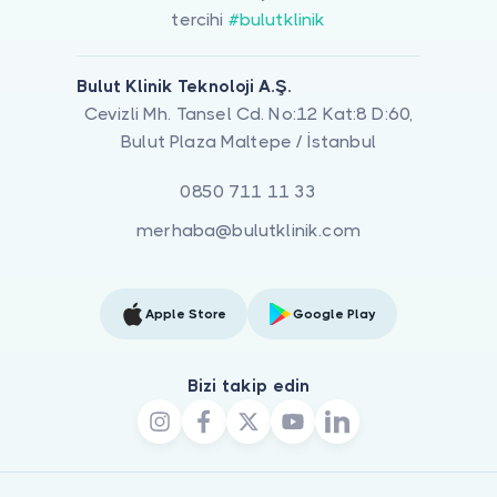
tercihi
#bulutklinik
Bulut Klinik Teknoloji A.Ş.
Cevizli Mh. Tansel Cd. No:12 Kat:8 D:60,
Bulut Plaza Maltepe / İstanbul
0850 711 11 33
merhaba@bulutklinik.com
Apple Store
Google Play
Bizi takip edin