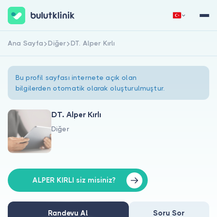
Ana Sayfa
Diğer
DT. Alper Kırlı
Hemen Kaydol
Giriş Yap
Bu profil sayfası internete açık olan
bilgilerden otomatik olarak oluşturulmuştur.
DT. Alper Kırlı
Diğer
Hakkımızda
Hastalar için
Doktorlar için
ALPER KIRLI siz misiniz?
Randevu Al
Soru Sor