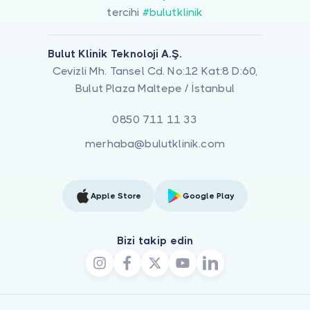
tercihi
#bulutklinik
Bulut Klinik Teknoloji A.Ş.
Cevizli Mh. Tansel Cd. No:12 Kat:8 D:60,
Bulut Plaza Maltepe / İstanbul
0850 711 11 33
merhaba@bulutklinik.com
Apple Store
Google Play
Bizi takip edin