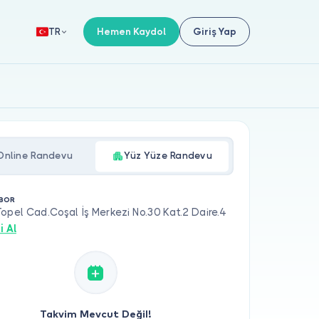
Hemen Kaydol
Giriş Yap
TR
Online Randevu
Yüz Yüze Randevu
 BOR
opel Cad.Coşal İş Merkezi No.30 Kat.2 Daire.4
i Al
Takvim Mevcut Değil!