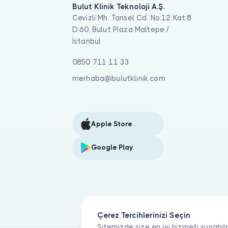
Bulut Klinik Teknoloji A.Ş.
Cevizli Mh. Tansel Cd. No:12 Kat:8
D:60, Bulut Plaza Maltepe /
İstanbul
0850 711 11 33
merhaba@bulutklinik.com
Apple Store
Google Play
Çerez Tercihlerinizi Seçin
Sitemizde size en iyi hizmeti sunabil