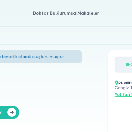
Doktor Bul
Kurumsal
Makaleler
 otomatik olarak oluşturulmuştur.
DT. ARİF
Cengiz T
Yol Tarif
?