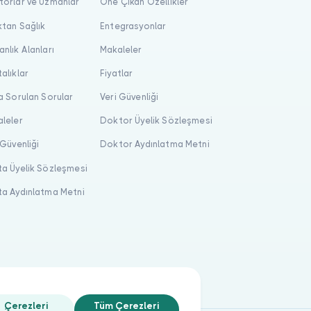
orlar ve Uzmanlar
Öne Çıkan Özellikler
tan Sağlık
Entegrasyonlar
nlık Alanları
Makaleler
alıklar
Fiyatlar
a Sorulan Sorular
Veri Güvenliği
leler
Doktor Üyelik Sözleşmesi
 Güvenliği
Doktor Aydınlatma Metni
a Üyelik Sözleşmesi
a Aydınlatma Metni
Çerezleri
Tüm Çerezleri