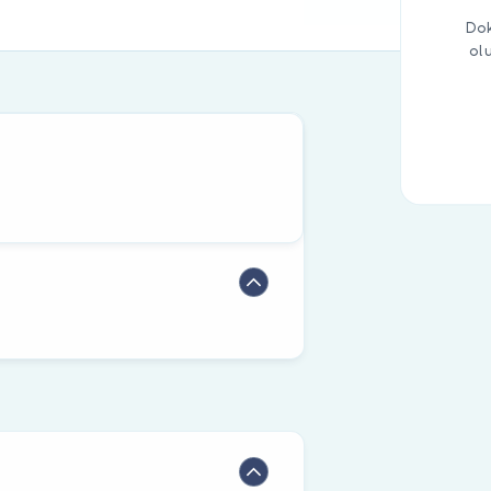
Dok
ol