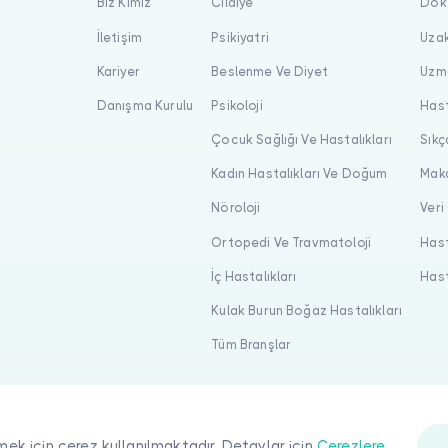
Biz Kimiz
Cildiye
Dokt
İletişim
Psikiyatri
Uzak
Kariyer
Beslenme Ve Diyet
Uzma
Danışma Kurulu
Psikoloji
Hast
Çocuk Sağlığı Ve Hastalıkları
Sıkç
Kadın Hastalıkları Ve Doğum
Maka
Nöroloji
Veri
Ortopedi Ve Travmatoloji
Hast
İç Hastalıkları
Hast
Kulak Burun Boğaz Hastalıkları
Tüm Branşlar
mek için çerez kullanılmaktadır. Detaylar için
Çerezlere