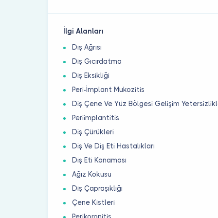
İlgi Alanları
Diş Ağrısı
Diş Gıcırdatma
Diş Eksikliği
Peri-İmplant Mukozitis
Diş Çene Ve Yüz Bölgesi Gelişim Yetersizlikl
Periimplantitis
Diş Çürükleri
Diş Ve Diş Eti Hastalıkları
Diş Eti Kanaması
Ağız Kokusu
Diş Çapraşıklığı
Çene Kistleri
Perikoronitis