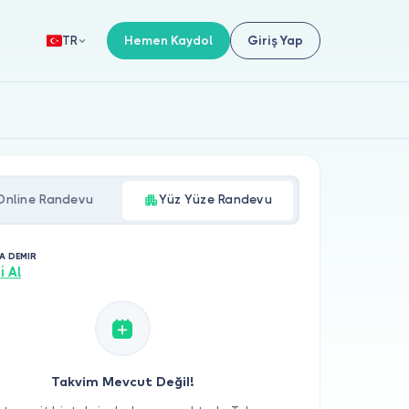
Hemen Kaydol
Giriş Yap
TR
Online Randevu
Yüz Yüze Randevu
LA DEMIR
i Al
Takvim Mevcut Değil!