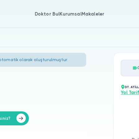
Doktor Bul
Kurumsal
Makaleler
 otomatik olarak oluşturulmuştur.
DT. ATİL
Yol Tarif
iniz?