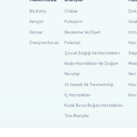
Biz Kimiz
Cildiye
Dokt
İletişim
Psikiyatri
Uzak
Kariyer
Beslenme Ve Diyet
Uzma
Danışma Kurulu
Psikoloji
Hast
Çocuk Sağlığı Ve Hastalıkları
Sıkç
Kadın Hastalıkları Ve Doğum
Maka
Nöroloji
Veri
Ortopedi Ve Travmatoloji
Hast
İç Hastalıkları
Hast
Kulak Burun Boğaz Hastalıkları
Tüm Branşlar