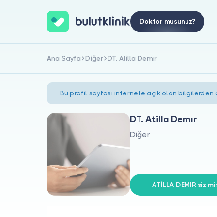
Doktor musunuz?
Ana Sayfa
Diğer
DT. Atilla Demır
Bu profil sayfası internete açık olan bilgilerden
DT. Atilla Demır
Diğer
ATİLLA DEMIR siz mis