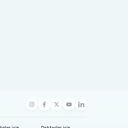
talar için
Doktorlar için