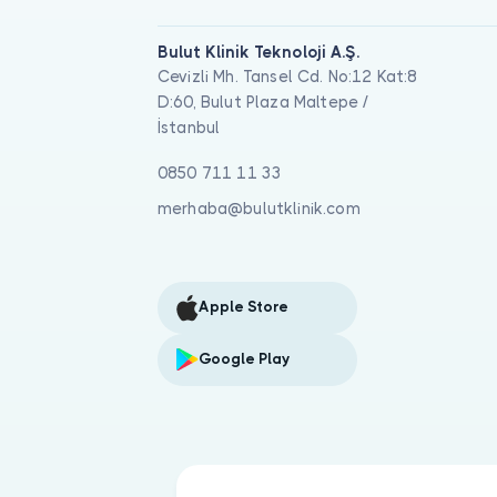
Bulut Klinik Teknoloji A.Ş.
Cevizli Mh. Tansel Cd. No:12 Kat:8
D:60, Bulut Plaza Maltepe /
İstanbul
0850 711 11 33
merhaba@bulutklinik.com
Apple Store
Google Play