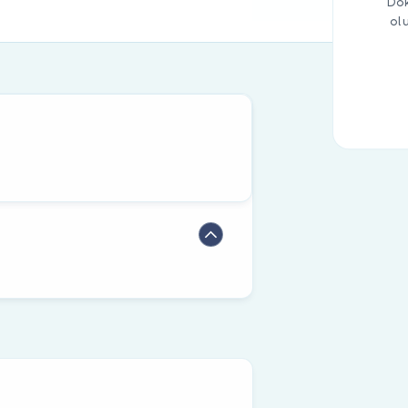
Dok
ol