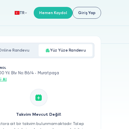
Hemen Kaydol
Giriş Yap
TR
Online Randevu
Yüz Yüze Randevu
ÖNOL
100 Yıl Blv No:86/4 - Muratpaşa
i Al
Takvim Mevcut Değil!
tora ait bir takvim bulunmamaktadır. Talep