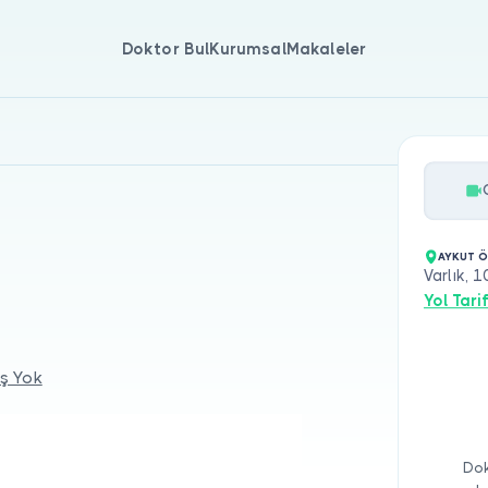
Doktor Bul
Kurumsal
Makaleler
AYKUT 
Varlık, 
Yol Tarif
ş Yok
Dok