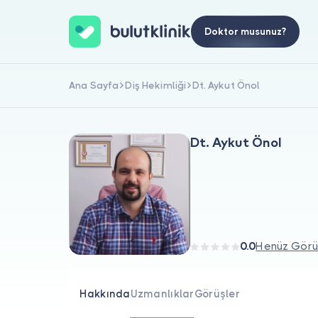
Doktor musunuz?
Ana Sayfa
Diş Hekimliği
Dt. Aykut Önol
Dt. Aykut Önol
0.0
Henüz Görü
Hakkında
Uzmanlıklar
Görüşler