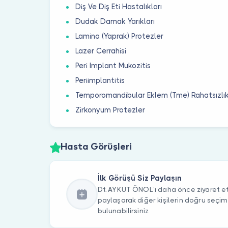
Diş Ve Diş Eti Hastalıkları
Dudak Damak Yarıkları
Lamina (Yaprak) Protezler
Lazer Cerrahisi
Peri Implant Mukozitis
Periimplantitis
Temporomandibular Eklem (Tme) Rahatsızlık
Zirkonyum Protezler
Hasta Görüşleri
İlk Görüşü Siz Paylaşın
Dt. AYKUT ÖNOL’ı daha önce ziyaret ett
paylaşarak diğer kişilerin doğru seçi
bulunabilirsiniz.