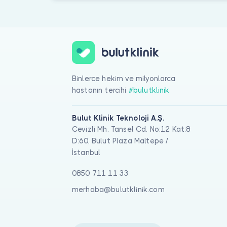
Binlerce hekim ve milyonlarca
hastanın tercihi
#bulutklinik
Bulut Klinik Teknoloji A.Ş.
Cevizli Mh. Tansel Cd. No:12 Kat:8
D:60, Bulut Plaza Maltepe /
İstanbul
0850 711 11 33
merhaba@bulutklinik.com