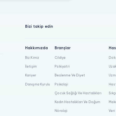
Bizi takip edin
Hakkımızda
Branşlar
Has
Biz Kimiz
Cildiye
Dokt
İletişim
Psikiyatri
Uzak
Kariyer
Beslenme Ve Diyet
Uzma
Danışma Kurulu
Psikoloji
Hast
Çocuk Sağlığı Ve Hastalıkları
Sıkç
Kadın Hastalıkları Ve Doğum
Maka
Nöroloji
Veri