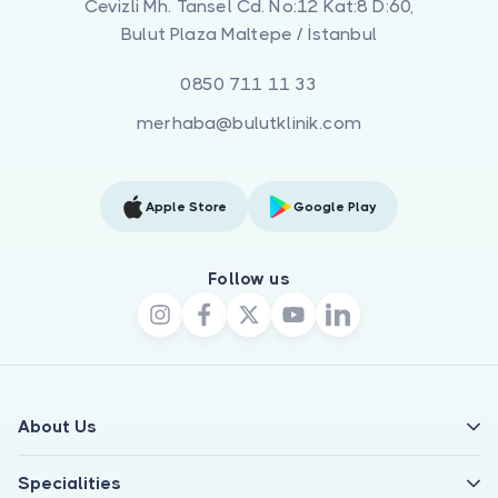
Cevizli Mh. Tansel Cd. No:12 Kat:8 D:60,
Bulut Plaza Maltepe / İstanbul
0850 711 11 33
merhaba@bulutklinik.com
Apple Store
Google Play
Follow us
About Us
Specialities