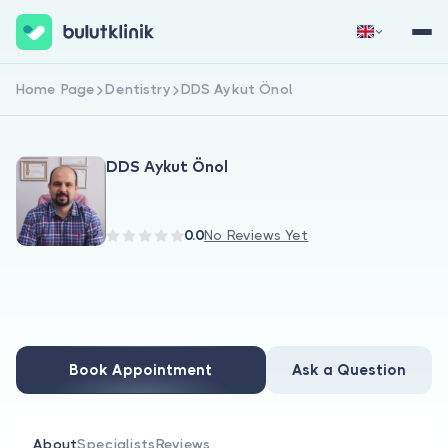
Home Page
Dentistry
DDS Aykut Önol
Sign Up Now
Sign In
DDS Aykut Önol
0.0
No Reviews Yet
About Us
For Patients
Book Appointment
Ask a Question
For Doctors
About
Specialists
Reviews