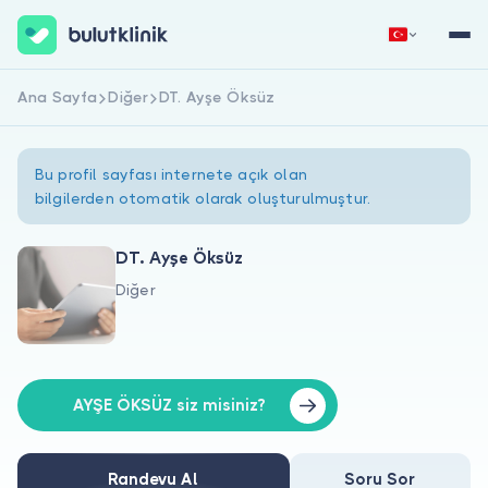
Ana Sayfa
Diğer
DT. Ayşe Öksüz
Hemen Kaydol
Giriş Yap
Bu profil sayfası internete açık olan
bilgilerden otomatik olarak oluşturulmuştur.
DT. Ayşe Öksüz
Diğer
Hakkımızda
Hastalar için
Doktorlar için
AYŞE ÖKSÜZ siz misiniz?
Randevu Al
Soru Sor