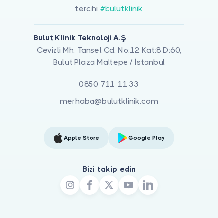
tercihi
#bulutklinik
Bulut Klinik Teknoloji A.Ş.
Cevizli Mh. Tansel Cd. No:12 Kat:8 D:60,
Bulut Plaza Maltepe / İstanbul
0850 711 11 33
merhaba@bulutklinik.com
Apple Store
Google Play
Bizi takip edin