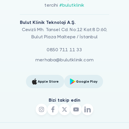
tercihi
#bulutklinik
Bulut Klinik Teknoloji A.Ş.
Cevizli Mh. Tansel Cd. No:12 Kat:8 D:60,
Bulut Plaza Maltepe / İstanbul
0850 711 11 33
merhaba@bulutklinik.com
Apple Store
Google Play
Bizi takip edin