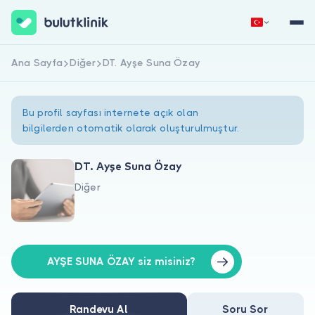
Ana Sayfa
Diğer
DT. Ayşe Suna Özay
Hemen Kaydol
Giriş Yap
Bu profil sayfası internete açık olan
bilgilerden otomatik olarak oluşturulmuştur.
DT. Ayşe Suna Özay
Diğer
Hakkımızda
Hastalar için
Doktorlar için
AYŞE SUNA ÖZAY siz misiniz?
Randevu Al
Soru Sor