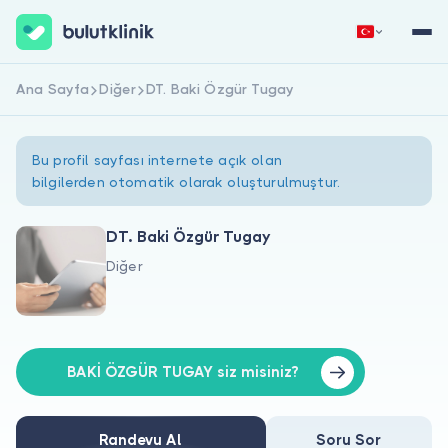
Ana Sayfa
Diğer
DT. Baki Özgür Tugay
Hemen Kaydol
Giriş Yap
Bu profil sayfası internete açık olan
bilgilerden otomatik olarak oluşturulmuştur.
DT. Baki Özgür Tugay
Diğer
Hakkımızda
Hastalar için
Doktorlar için
BAKİ ÖZGÜR TUGAY siz misiniz?
Randevu Al
Soru Sor