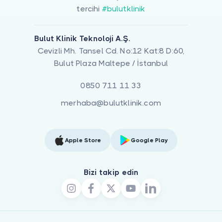
tercihi
#bulutklinik
Bulut Klinik Teknoloji A.Ş.
Cevizli Mh. Tansel Cd. No:12 Kat:8 D:60,
Bulut Plaza Maltepe / İstanbul
0850 711 11 33
merhaba@bulutklinik.com
Apple Store
Google Play
Bizi takip edin