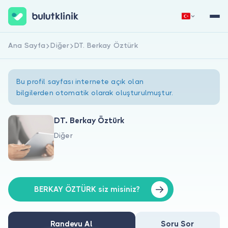
Ana Sayfa
Diğer
DT. Berkay Öztürk
Hemen Kaydol
Giriş Yap
Bu profil sayfası internete açık olan
bilgilerden otomatik olarak oluşturulmuştur.
DT. Berkay Öztürk
Diğer
Hakkımızda
Hastalar için
Doktorlar için
BERKAY ÖZTÜRK siz misiniz?
Randevu Al
Soru Sor