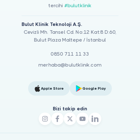
tercihi
#bulutklinik
Bulut Klinik Teknoloji A.Ş.
Cevizli Mh. Tansel Cd. No:12 Kat:8 D:60,
Bulut Plaza Maltepe / İstanbul
0850 711 11 33
merhaba@bulutklinik.com
Apple Store
Google Play
Bizi takip edin