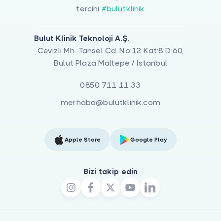
tercihi
#bulutklinik
Bulut Klinik Teknoloji A.Ş.
Cevizli Mh. Tansel Cd. No:12 Kat:8 D:60,
Bulut Plaza Maltepe / İstanbul
0850 711 11 33
merhaba@bulutklinik.com
Apple Store
Google Play
Bizi takip edin