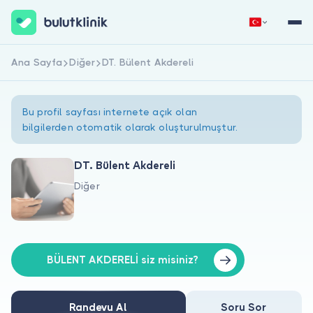
Ana Sayfa
Diğer
DT. Bülent Akdereli
Hemen Kaydol
Giriş Yap
Bu profil sayfası internete açık olan
bilgilerden otomatik olarak oluşturulmuştur.
DT. Bülent Akdereli
Diğer
Hakkımızda
Hastalar için
Doktorlar için
BÜLENT AKDERELİ siz misiniz?
Randevu Al
Soru Sor