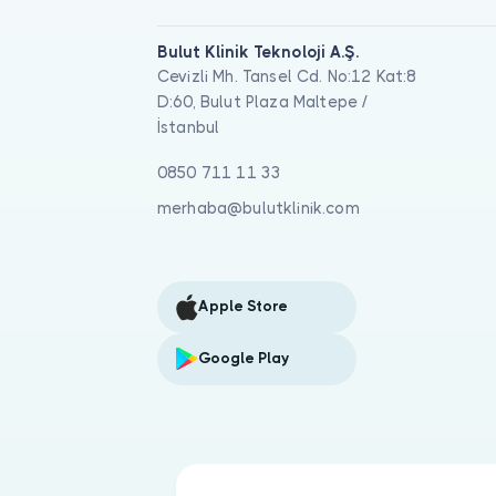
Bulut Klinik Teknoloji A.Ş.
Cevizli Mh. Tansel Cd. No:12 Kat:8
D:60, Bulut Plaza Maltepe /
İstanbul
0850 711 11 33
merhaba@bulutklinik.com
Apple Store
Google Play