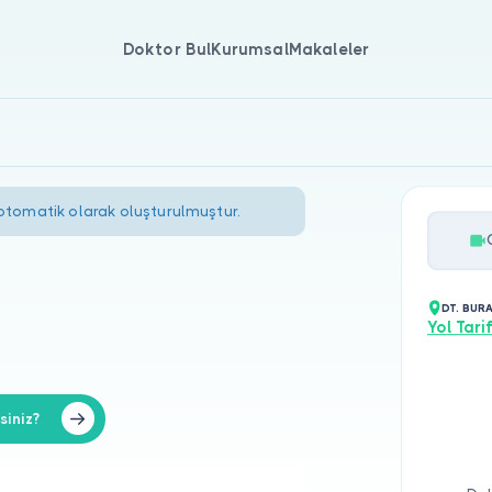
Doktor Bul
Kurumsal
Makaleler
 otomatik olarak oluşturulmuştur.
DT. BUR
Yol Tarif
siniz?