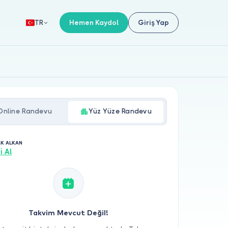
Hemen Kaydol
Giriş Yap
TR
Online Randevu
Yüz Yüze Randevu
AK ALKAN
i Al
Takvim Mevcut Değil!