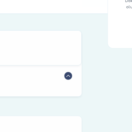
Dok
ol