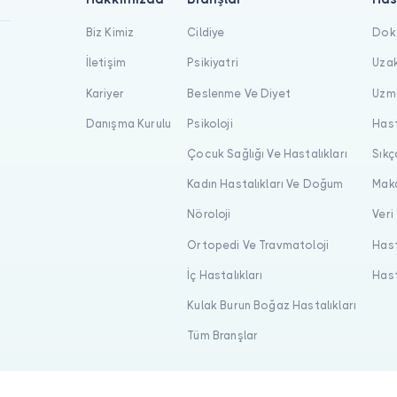
Biz Kimiz
Cildiye
Dokt
İletişim
Psikiyatri
Uzak
Kariyer
Beslenme Ve Diyet
Uzma
Danışma Kurulu
Psikoloji
Hast
Çocuk Sağlığı Ve Hastalıkları
Sıkç
Kadın Hastalıkları Ve Doğum
Maka
Nöroloji
Veri
Ortopedi Ve Travmatoloji
Hast
İç Hastalıkları
Hast
Kulak Burun Boğaz Hastalıkları
Tüm Branşlar