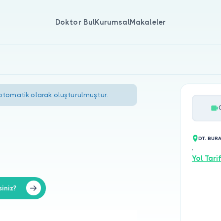
Doktor Bul
Kurumsal
Makaleler
 otomatik olarak oluşturulmuştur.
DT. BUR
,
Yol Tarif
iniz?