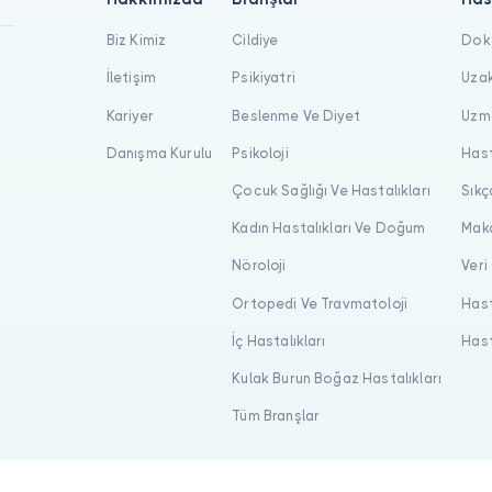
Biz Kimiz
Cildiye
Dokt
İletişim
Psikiyatri
Uzak
Kariyer
Beslenme Ve Diyet
Uzma
Danışma Kurulu
Psikoloji
Hast
Çocuk Sağlığı Ve Hastalıkları
Sıkç
Kadın Hastalıkları Ve Doğum
Maka
Nöroloji
Veri
Ortopedi Ve Travmatoloji
Hast
İç Hastalıkları
Hast
Kulak Burun Boğaz Hastalıkları
Tüm Branşlar