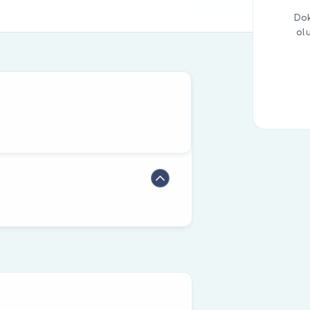
Dok
ol