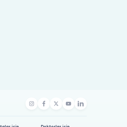
talar için
Doktorlar için