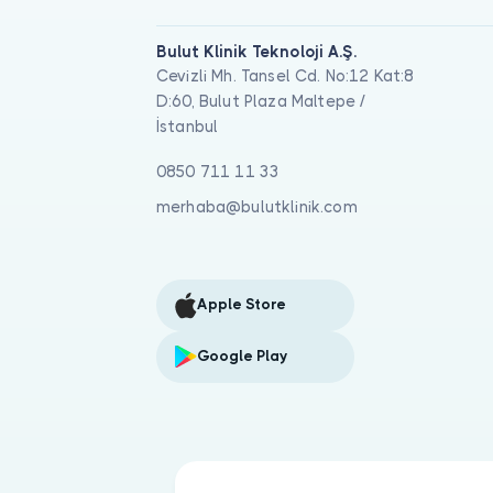
Bulut Klinik Teknoloji A.Ş.
Cevizli Mh. Tansel Cd. No:12 Kat:8
D:60, Bulut Plaza Maltepe /
İstanbul
0850 711 11 33
merhaba@bulutklinik.com
Apple Store
Google Play