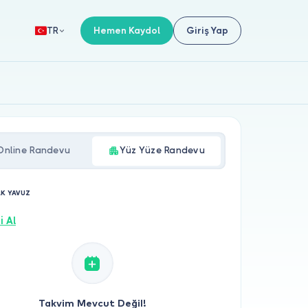
Hemen Kaydol
Giriş Yap
TR
Online Randevu
Yüz Yüze Randevu
AK YAVUZ
i Al
Takvim Mevcut Değil!