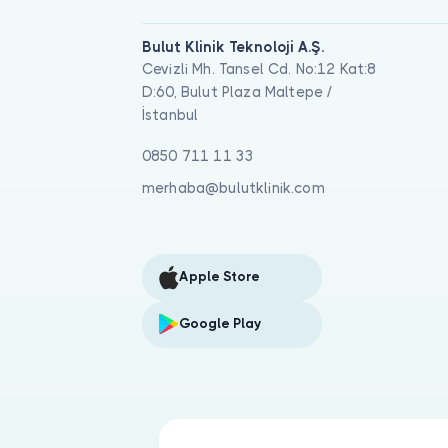
Bulut Klinik Teknoloji A.Ş.
Cevizli Mh. Tansel Cd. No:12 Kat:8
D:60, Bulut Plaza Maltepe /
İstanbul
0850 711 11 33
merhaba@bulutklinik.com
Apple Store
Google Play