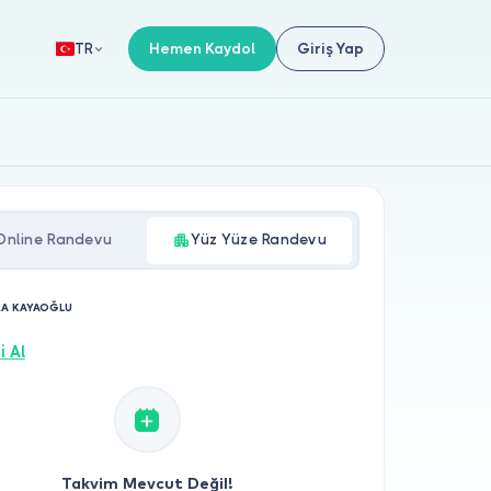
Hemen Kaydol
Giriş Yap
TR
Online Randevu
Yüz Yüze Randevu
RA KAYAOĞLU
i Al
Takvim Mevcut Değil!