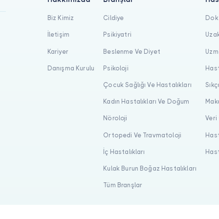
Biz Kimiz
Cildiye
Dokt
İletişim
Psikiyatri
Uzak
Kariyer
Beslenme Ve Diyet
Uzma
Danışma Kurulu
Psikoloji
Hast
Çocuk Sağlığı Ve Hastalıkları
Sıkç
Kadın Hastalıkları Ve Doğum
Maka
Nöroloji
Veri
Ortopedi Ve Travmatoloji
Hast
İç Hastalıkları
Hast
Kulak Burun Boğaz Hastalıkları
Tüm Branşlar