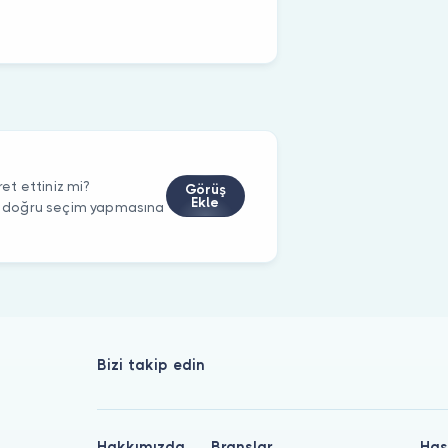
t ettiniz mi?
Görüş
Ekle
rin doğru seçim yapmasına
Bizi takip edin
Hakkımızda
Branşlar
Has