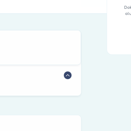
Dok
ol