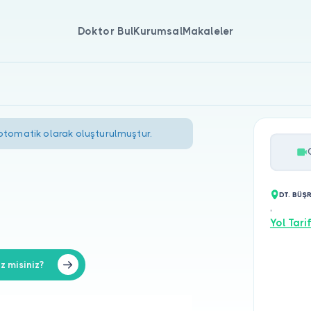
Doktor Bul
Kurumsal
Makaleler
 otomatik olarak oluşturulmuştur.
DT. BÜŞ
,
Yol Tarif
 misiniz?