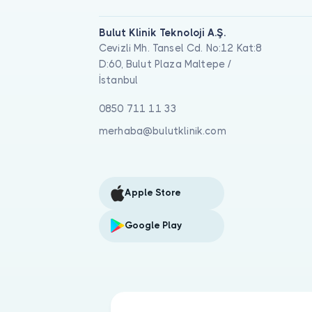
Bulut Klinik Teknoloji A.Ş.
Cevizli Mh. Tansel Cd. No:12 Kat:8
D:60, Bulut Plaza Maltepe /
İstanbul
0850 711 11 33
merhaba@bulutklinik.com
Apple Store
Google Play