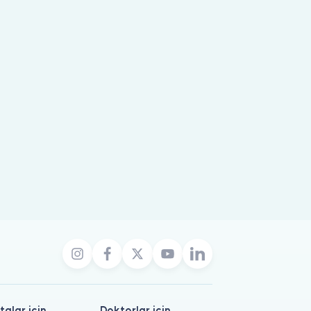
talar için
Doktorlar için