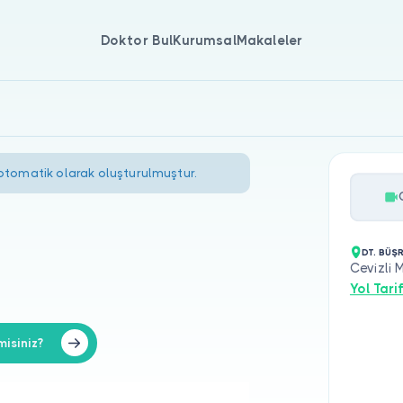
Doktor Bul
Kurumsal
Makaleler
 otomatik olarak oluşturulmuştur.
DT. BÜŞ
Cevizli 
Yol Tarif
isiniz?