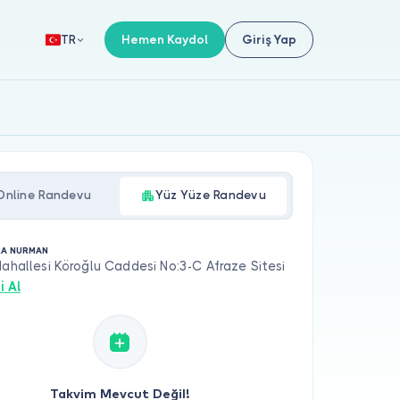
Hemen Kaydol
Giriş Yap
TR
Online Randevu
Yüz Yüze Randevu
RA NURMAN
Mahallesi Köroğlu Caddesi No:3-C Afraze Sitesi
i Al
Takvim Mevcut Değil!