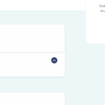
Dok
ol