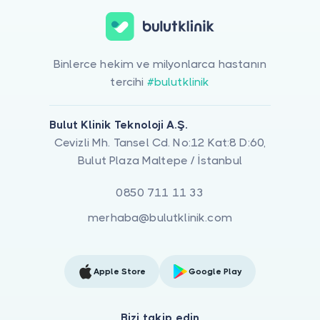
Binlerce hekim ve milyonlarca hastanın
tercihi
#bulutklinik
Bulut Klinik Teknoloji A.Ş.
Cevizli Mh. Tansel Cd. No:12 Kat:8 D:60,
Bulut Plaza Maltepe / İstanbul
0850 711 11 33
merhaba@bulutklinik.com
Apple Store
Google Play
Bizi takip edin