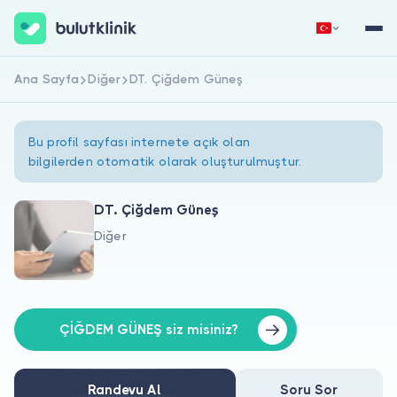
Ana Sayfa
Diğer
DT. Çiğdem Güneş
Hemen Kaydol
Giriş Yap
Bu profil sayfası internete açık olan
bilgilerden otomatik olarak oluşturulmuştur.
DT. Çiğdem Güneş
Diğer
Hakkımızda
Hastalar için
Doktorlar için
ÇİĞDEM GÜNEŞ siz misiniz?
Randevu Al
Soru Sor