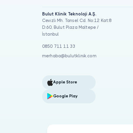
Bulut Klinik Teknoloji A.Ş.
Cevizli Mh. Tansel Cd. No:12 Kat:8
D:60, Bulut Plaza Maltepe /
İstanbul
0850 711 11 33
merhaba@bulutklinik.com
Apple Store
Google Play