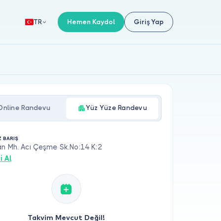
Hemen Kaydol
Giriş Yap
TR
Online Randevu
Yüz Yüze Randevu
Z BARIŞ
an Mh. Acı Çeşme Sk.No:14 K:2
i Al
Takvim Mevcut Değil!