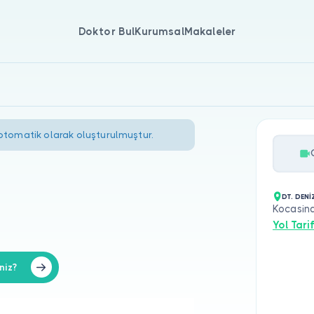
Doktor Bul
Kurumsal
Makaleler
 otomatik olarak oluşturulmuştur.
DT. DENİ
Kocasin
Yol Tarif
niz?