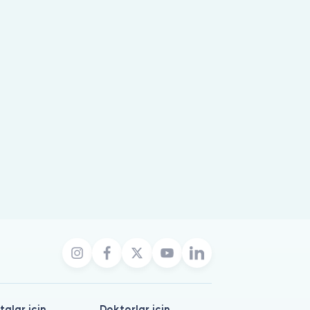
talar için
Doktorlar için