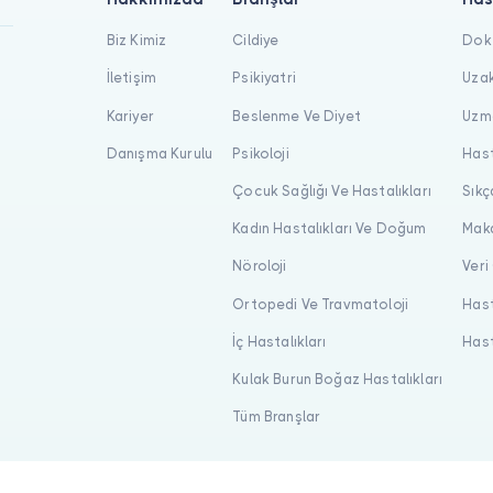
Biz Kimiz
Cildiye
Dokt
İletişim
Psikiyatri
Uzak
Kariyer
Beslenme Ve Diyet
Uzma
Danışma Kurulu
Psikoloji
Hast
Çocuk Sağlığı Ve Hastalıkları
Sıkç
Kadın Hastalıkları Ve Doğum
Maka
Nöroloji
Veri
Ortopedi Ve Travmatoloji
Hast
İç Hastalıkları
Hast
Kulak Burun Boğaz Hastalıkları
Tüm Branşlar