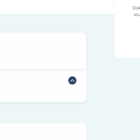
Dok
ol