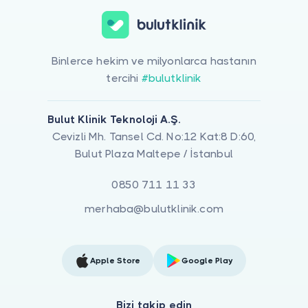
Binlerce hekim ve milyonlarca hastanın
tercihi
#bulutklinik
Bulut Klinik Teknoloji A.Ş.
Cevizli Mh. Tansel Cd. No:12 Kat:8 D:60,
Bulut Plaza Maltepe / İstanbul
0850 711 11 33
merhaba@bulutklinik.com
Apple Store
Google Play
Bizi takip edin