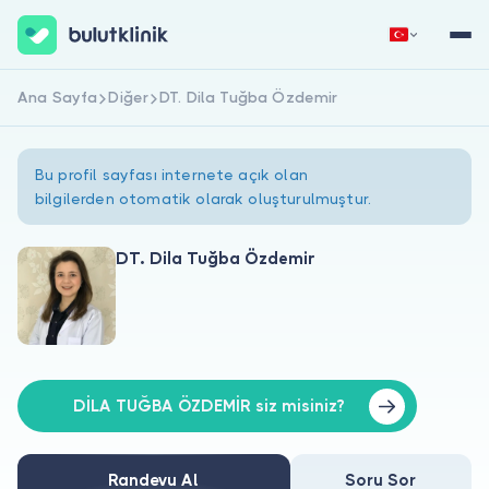
Ana Sayfa
Diğer
DT. Dila Tuğba Özdemir
Hemen Kaydol
Giriş Yap
Bu profil sayfası internete açık olan
bilgilerden otomatik olarak oluşturulmuştur.
DT. Dila Tuğba Özdemir
Hakkımızda
Hastalar için
Doktorlar için
DİLA TUĞBA ÖZDEMİR siz misiniz?
Randevu Al
Soru Sor