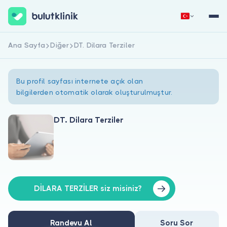
Ana Sayfa
Diğer
DT. Dilara Terziler
Hemen Kaydol
Giriş Yap
Bu profil sayfası internete açık olan
bilgilerden otomatik olarak oluşturulmuştur.
DT. Dilara Terziler
Hakkımızda
Hastalar için
Doktorlar için
DİLARA TERZİLER siz misiniz?
Randevu Al
Soru Sor