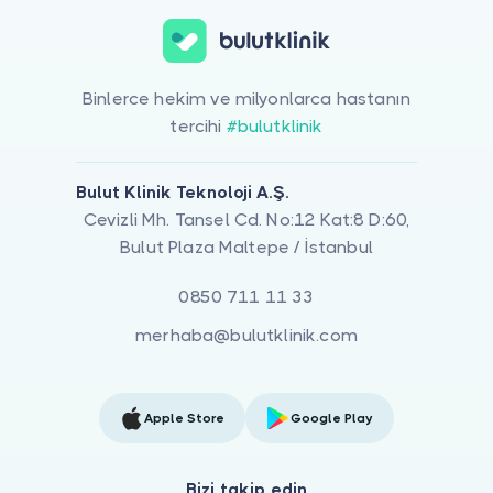
Binlerce hekim ve milyonlarca hastanın
tercihi
#bulutklinik
Bulut Klinik Teknoloji A.Ş.
Cevizli Mh. Tansel Cd. No:12 Kat:8 D:60,
Bulut Plaza Maltepe / İstanbul
0850 711 11 33
merhaba@bulutklinik.com
Apple Store
Google Play
Bizi takip edin