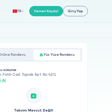
Hemen Kaydol
Giriş Yap
TR
Online Randevu
Yüz Yüze Randevu
GU GÜRLEYEN
 Fatih Cad. Toprak Apt. No:42/1
i Al
Takvim Mevcut Değil!