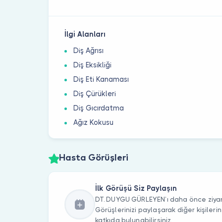
İlgi Alanları
Diş Ağrısı
Diş Eksikliği
Diş Eti Kanaması
Diş Çürükleri
Diş Gıcırdatma
Ağız Kokusu
Hasta Görüşleri
İlk Görüşü Siz Paylaşın
DT. DUYGU GÜRLEYEN’ı daha önce ziyare
Görüşlerinizi paylaşarak diğer kişile
katkıda bulunabilirsiniz.