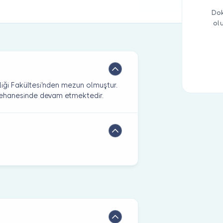
Dok
ol
liği Fakültesi'nden mezun olmuştur.
nehanesinde devam etmektedir.