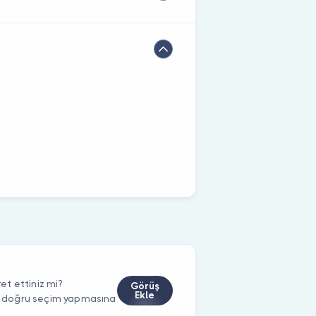
t ettiniz mi?
Görüş
Ekle
rin doğru seçim yapmasına