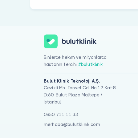
Binlerce hekim ve milyonlarca
hastanın tercihi
#bulutklinik
Bulut Klinik Teknoloji A.Ş.
Cevizli Mh. Tansel Cd. No:12 Kat:8
D:60, Bulut Plaza Maltepe /
İstanbul
0850 711 11 33
merhaba@bulutklinik.com