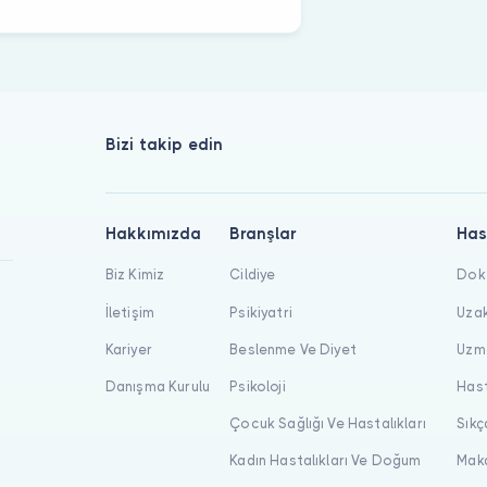
Bizi takip edin
Hakkımızda
Branşlar
Has
Biz Kimiz
Cildiye
Dokt
İletişim
Psikiyatri
Uzak
Kariyer
Beslenme Ve Diyet
Uzma
Danışma Kurulu
Psikoloji
Hast
Çocuk Sağlığı Ve Hastalıkları
Sıkç
Kadın Hastalıkları Ve Doğum
Maka