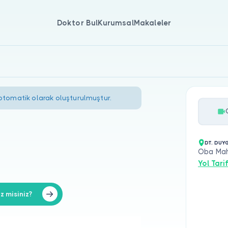
Doktor Bul
Kurumsal
Makaleler
 otomatik olarak oluşturulmuştur.
DT. DUY
Oba Mah.
Yol Tarif
 misiniz?