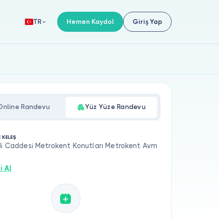
Hemen Kaydol
Giriş Yap
TR
Online Randevu
Yüz Yüze Randevu
E KELEŞ
di Caddesi Metrokent Konutları Metrokent Avm
i Al