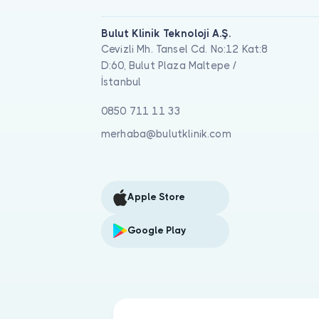
Bulut Klinik Teknoloji A.Ş.
Cevizli Mh. Tansel Cd. No:12 Kat:8
D:60, Bulut Plaza Maltepe /
İstanbul
0850 711 11 33
merhaba@bulutklinik.com
Apple Store
Google Play