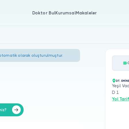
Doktor Bul
Kurumsal
Makaleler
 otomatik olarak oluşturulmuştur.
DT. EMİN
Yeşil Va
D 1
Yol Tarif
niz?