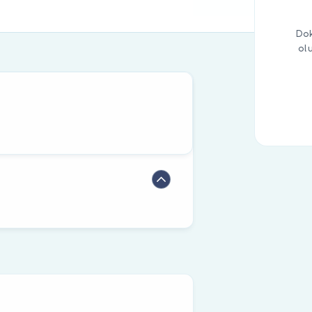
Dok
ol