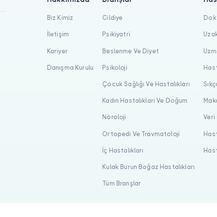
Biz Kimiz
Cildiye
Dokt
İletişim
Psikiyatri
Uzak
Kariyer
Beslenme Ve Diyet
Uzma
Danışma Kurulu
Psikoloji
Hast
Çocuk Sağlığı Ve Hastalıkları
Sıkç
Kadın Hastalıkları Ve Doğum
Maka
Nöroloji
Veri
Ortopedi Ve Travmatoloji
Hast
İç Hastalıkları
Hast
Kulak Burun Boğaz Hastalıkları
Tüm Branşlar