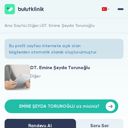
Ana Sayfa
Diğer
DT. Emine Şeyda Torunoğlu
Hemen Kaydol
Giriş Yap
Bu profil sayfası internete açık olan
bilgilerden otomatik olarak oluşturulmuştur.
DT. Emine Şeyda Torunoğlu
Diğer
Hakkımızda
Hastalar için
Doktorlar için
EMİNE ŞEYDA TORUNOĞLU siz misiniz?
Randevu Al
Soru Sor