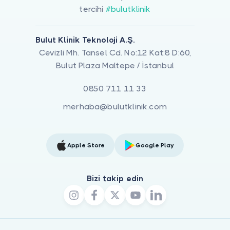
tercihi
#bulutklinik
Bulut Klinik Teknoloji A.Ş.
Cevizli Mh. Tansel Cd. No:12 Kat:8 D:60,
Bulut Plaza Maltepe / İstanbul
0850 711 11 33
merhaba@bulutklinik.com
Apple Store
Google Play
Bizi takip edin