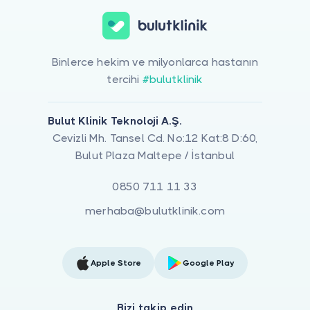
Binlerce hekim ve milyonlarca hastanın
tercihi
#bulutklinik
Bulut Klinik Teknoloji A.Ş.
Cevizli Mh. Tansel Cd. No:12 Kat:8 D:60,
Bulut Plaza Maltepe / İstanbul
0850 711 11 33
merhaba@bulutklinik.com
Apple Store
Google Play
Bizi takip edin