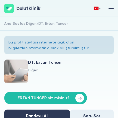
Ana Sayfa
Diğer
DT. Ertan Tuncer
Hemen Kaydol
Giriş Yap
Bu profil sayfası internete açık olan
bilgilerden otomatik olarak oluşturulmuştur.
DT. Ertan Tuncer
Diğer
Hakkımızda
Hastalar için
Doktorlar için
ERTAN TUNCER siz misiniz?
Randevu Al
Soru Sor