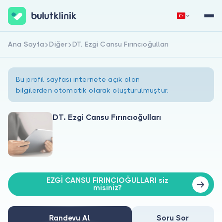
Ana Sayfa
Diğer
DT. Ezgi Cansu Fırıncıoğulları
Hemen Kaydol
Giriş Yap
Bu profil sayfası internete açık olan
bilgilerden otomatik olarak oluşturulmuştur.
DT. Ezgi Cansu Fırıncıoğulları
Hakkımızda
Hastalar için
EZGİ CANSU FIRINCIOĞULLARI siz
Doktorlar için
misiniz?
Randevu Al
Soru Sor