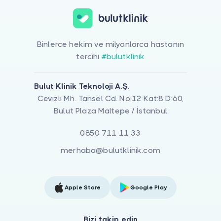
Binlerce hekim ve milyonlarca hastanın
tercihi
#bulutklinik
Bulut Klinik Teknoloji A.Ş.
Cevizli Mh. Tansel Cd. No:12 Kat:8 D:60,
Bulut Plaza Maltepe / İstanbul
0850 711 11 33
merhaba@bulutklinik.com
Apple Store
Google Play
Bizi takip edin