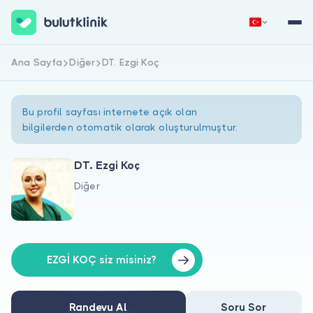
Ana Sayfa
Diğer
DT. Ezgi Koç
Hemen Kaydol
Giriş Yap
Bu profil sayfası internete açık olan
bilgilerden otomatik olarak oluşturulmuştur.
DT. Ezgi Koç
Diğer
Hakkımızda
Hastalar için
Doktorlar için
EZGİ KOÇ siz misiniz?
Randevu Al
Soru Sor