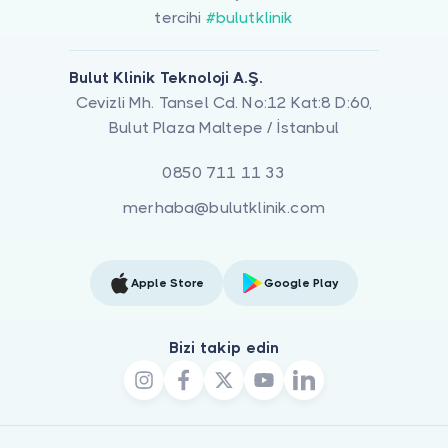
tercihi
#bulutklinik
Bulut Klinik Teknoloji A.Ş.
Cevizli Mh. Tansel Cd. No:12 Kat:8 D:60,
Bulut Plaza Maltepe / İstanbul
0850 711 11 33
merhaba@bulutklinik.com
Apple Store
Google Play
Bizi takip edin