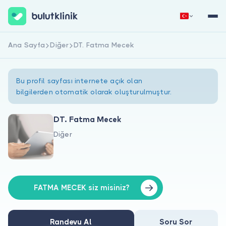
Ana Sayfa
Diğer
DT. Fatma Mecek
Hemen Kaydol
Giriş Yap
Bu profil sayfası internete açık olan
bilgilerden otomatik olarak oluşturulmuştur.
DT. Fatma Mecek
Diğer
Hakkımızda
Hastalar için
Doktorlar için
FATMA MECEK siz misiniz?
Randevu Al
Soru Sor