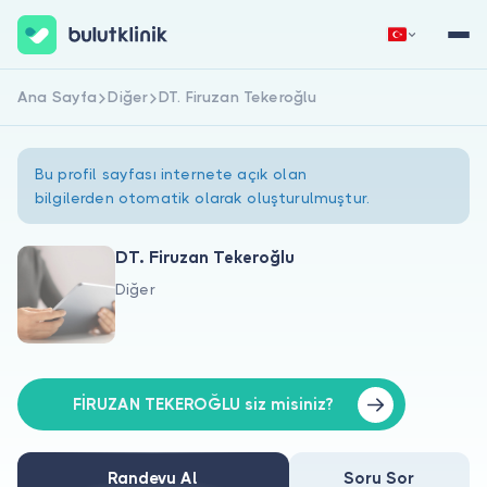
Ana Sayfa
Diğer
DT. Firuzan Tekeroğlu
Hemen Kaydol
Giriş Yap
Bu profil sayfası internete açık olan
bilgilerden otomatik olarak oluşturulmuştur.
DT. Firuzan Tekeroğlu
Diğer
Hakkımızda
Hastalar için
Doktorlar için
FİRUZAN TEKEROĞLU siz misiniz?
Randevu Al
Soru Sor