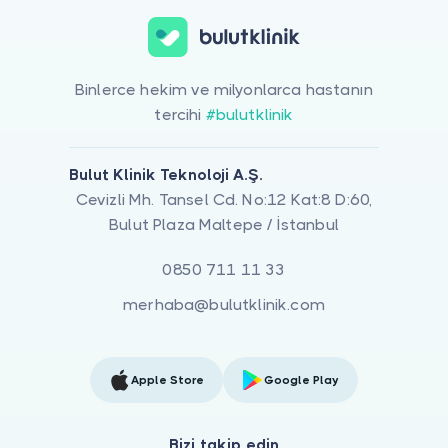
Binlerce hekim ve milyonlarca hastanın
tercihi
#bulutklinik
Bulut Klinik Teknoloji A.Ş.
Cevizli Mh. Tansel Cd. No:12 Kat:8 D:60,
Bulut Plaza Maltepe / İstanbul
0850 711 11 33
merhaba@bulutklinik.com
Apple Store
Google Play
Bizi takip edin