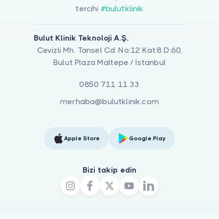
tercihi
#bulutklinik
Bulut Klinik Teknoloji A.Ş.
Cevizli Mh. Tansel Cd. No:12 Kat:8 D:60,
Bulut Plaza Maltepe / İstanbul
0850 711 11 33
merhaba@bulutklinik.com
Apple Store
Google Play
Bizi takip edin