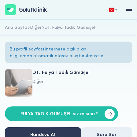
Ana Sayfa
Diğer
DT. Fulya Tadık Gümüşel
Hemen Kaydol
Giriş Yap
Bu profil sayfası internete açık olan
bilgilerden otomatik olarak oluşturulmuştur.
DT. Fulya Tadık Gümüşel
Diğer
Hakkımızda
Hastalar için
Doktorlar için
FULYA TADIK GÜMÜŞEL siz misiniz?
Randevu Al
Soru Sor