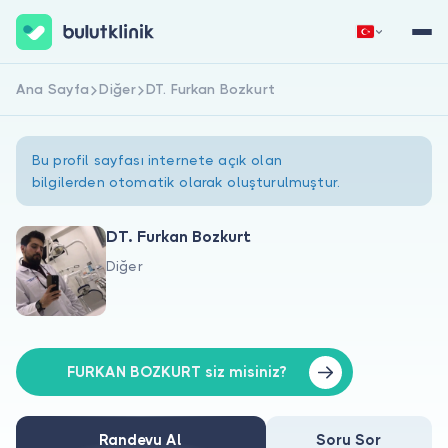
Ana Sayfa
Diğer
DT. Furkan Bozkurt
Hemen Kaydol
Giriş Yap
Bu profil sayfası internete açık olan
bilgilerden otomatik olarak oluşturulmuştur.
DT. Furkan Bozkurt
Diğer
Hakkımızda
Hastalar için
Doktorlar için
FURKAN BOZKURT siz misiniz?
Randevu Al
Soru Sor