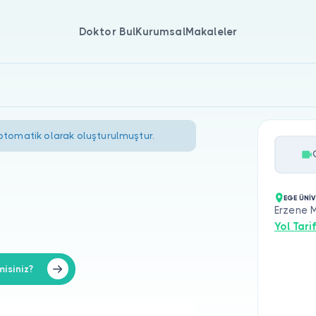
Doktor Bul
Kurumsal
Makaleler
 otomatik olarak oluşturulmuştur.
EGE ÜNİV
Erzene 
Yol Tarif
misiniz?