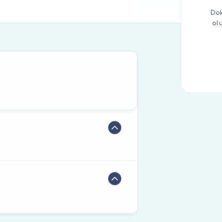
Dok
ol