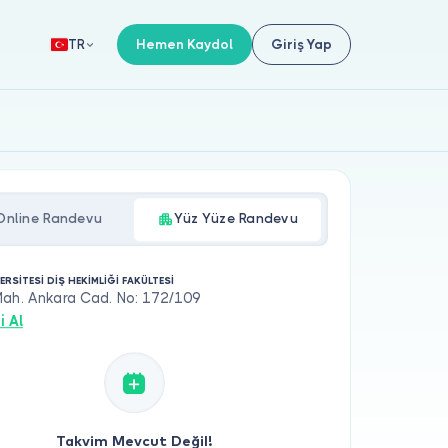
Hemen Kaydol
Giriş Yap
TR
Online Randevu
Yüz Yüze Randevu
ERSİTESİ DİŞ HEKİMLİĞİ FAKÜLTESİ
Mah. Ankara Cad. No: 172/109
i Al
Takvim Mevcut Değil!