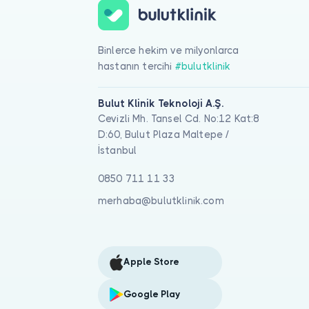
Binlerce hekim ve milyonlarca
hastanın tercihi
#bulutklinik
Bulut Klinik Teknoloji A.Ş.
Cevizli Mh. Tansel Cd. No:12 Kat:8
D:60, Bulut Plaza Maltepe /
İstanbul
0850 711 11 33
merhaba@bulutklinik.com
Apple Store
Google Play