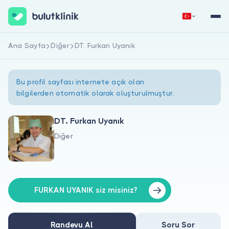
Ana Sayfa
Diğer
DT. Furkan Uyanık
Hemen Kaydol
Giriş Yap
Bu profil sayfası internete açık olan
bilgilerden otomatik olarak oluşturulmuştur.
DT. Furkan Uyanık
Diğer
Hakkımızda
Hastalar için
Doktorlar için
FURKAN UYANIK siz misiniz?
Randevu Al
Soru Sor