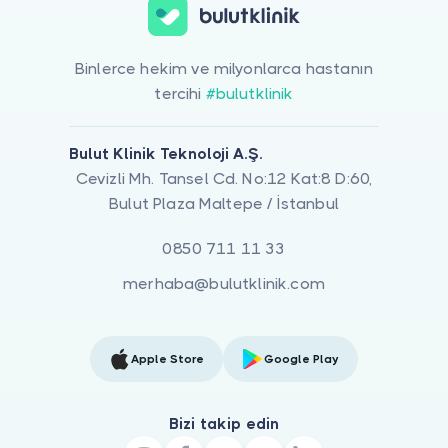
Binlerce hekim ve milyonlarca hastanın
tercihi
#bulutklinik
Bulut Klinik Teknoloji A.Ş.
Cevizli Mh. Tansel Cd. No:12 Kat:8 D:60,
Bulut Plaza Maltepe / İstanbul
0850 711 11 33
merhaba@bulutklinik.com
Apple Store
Google Play
Bizi takip edin