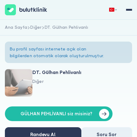
Ana Sayfa
Diğer
DT. Gülhan Pehlivanlı
Hemen Kaydol
Giriş Yap
Bu profil sayfası internete açık olan
bilgilerden otomatik olarak oluşturulmuştur.
DT. Gülhan Pehlivanlı
Diğer
Hakkımızda
Hastalar için
Doktorlar için
GÜLHAN PEHLİVANLI siz misiniz?
Randevu Al
Soru Sor