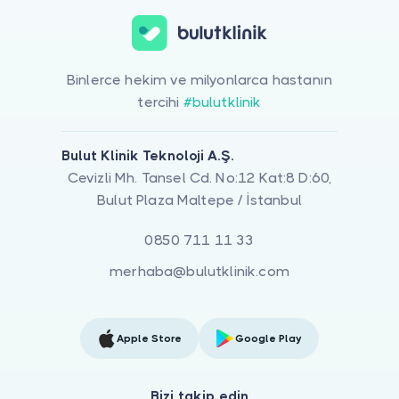
Binlerce hekim ve milyonlarca hastanın
tercihi
#bulutklinik
Bulut Klinik Teknoloji A.Ş.
Cevizli Mh. Tansel Cd. No:12 Kat:8 D:60,
Bulut Plaza Maltepe / İstanbul
0850 711 11 33
merhaba@bulutklinik.com
Apple Store
Google Play
Bizi takip edin