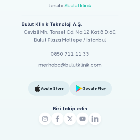
tercihi
#bulutklinik
Bulut Klinik Teknoloji A.Ş.
Cevizli Mh. Tansel Cd. No:12 Kat:8 D:60,
Bulut Plaza Maltepe / İstanbul
0850 711 11 33
merhaba@bulutklinik.com
Apple Store
Google Play
Bizi takip edin