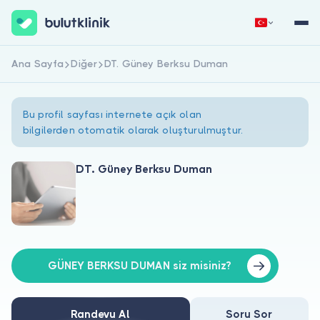
Ana Sayfa
Diğer
DT. Güney Berksu Duman
Hemen Kaydol
Giriş Yap
Bu profil sayfası internete açık olan
bilgilerden otomatik olarak oluşturulmuştur.
DT. Güney Berksu Duman
Hakkımızda
Hastalar için
Doktorlar için
GÜNEY BERKSU DUMAN siz misiniz?
Randevu Al
Soru Sor