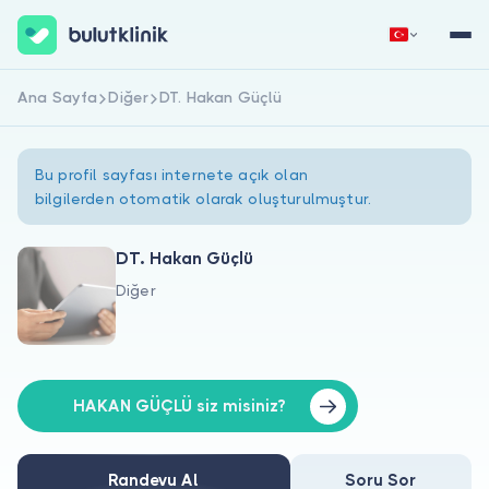
Ana Sayfa
Diğer
DT. Hakan Güçlü
Hemen Kaydol
Giriş Yap
Bu profil sayfası internete açık olan
bilgilerden otomatik olarak oluşturulmuştur.
DT. Hakan Güçlü
Diğer
Hakkımızda
Hastalar için
Doktorlar için
HAKAN GÜÇLÜ siz misiniz?
Randevu Al
Soru Sor