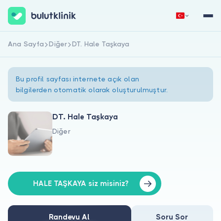
Ana Sayfa
Diğer
DT. Hale Taşkaya
Hemen Kaydol
Giriş Yap
Bu profil sayfası internete açık olan
bilgilerden otomatik olarak oluşturulmuştur.
DT. Hale Taşkaya
Diğer
Hakkımızda
Hastalar için
Doktorlar için
HALE TAŞKAYA siz misiniz?
Randevu Al
Soru Sor