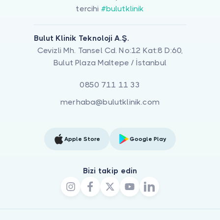
tercihi
#bulutklinik
Bulut Klinik Teknoloji A.Ş.
Cevizli Mh. Tansel Cd. No:12 Kat:8 D:60,
Bulut Plaza Maltepe / İstanbul
0850 711 11 33
merhaba@bulutklinik.com
Apple Store
Google Play
Bizi takip edin